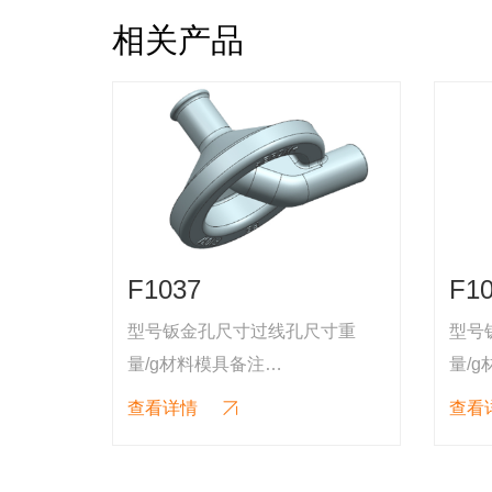
相关产品
F1035
GR
寸重
型号钣金孔尺寸过线孔尺寸重
型号
量/g材料模具备注
量/g
F1035φ50
10
查看详情
查看
031腔
T=0.7φ12EPDM:35±524051腔
T=2φ