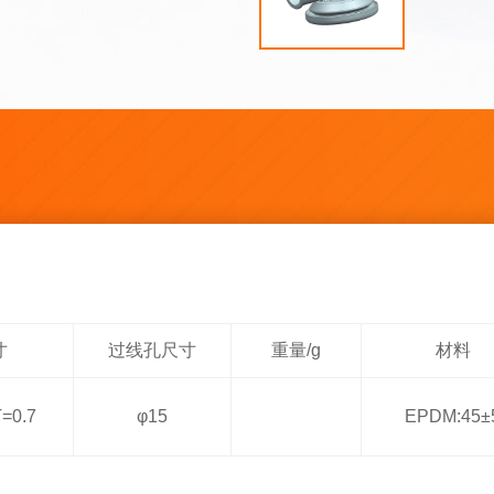
寸
过线孔尺寸
重量/g
材料
0.7
φ15
EPDM:45±