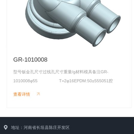
GR-1010008
型号钣金孔尺寸过线孔尺寸重量/g材料模具备注GR-
1010008φ55 T=2φ16EPDM:50±555051腔
查看详情
地址：河南省长垣县陈庄开发区